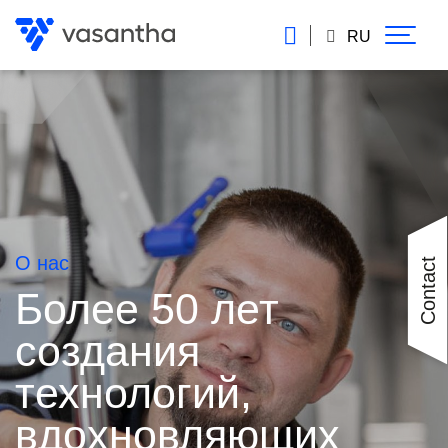
Перейти
к
RU
основному
содержанию
О нас
Contact
Более 50 лет
создания
технологий,
вдохновляющих