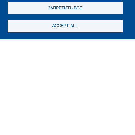
ЗАПРЕТИТЬ ВСЕ
ACCEPT ALL
Still looking for something?
Subscribe for new content
E-Mail
Какой код на картинке?