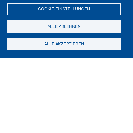
COOKIE-EINSTELLUNGEN
ALLE ABLEHNEN
ALLE AKZEPTIEREN
Suchen Sie noch etwas?
Für neue Inhalte abonnieren
E-Mail
Zeichen im Bild?