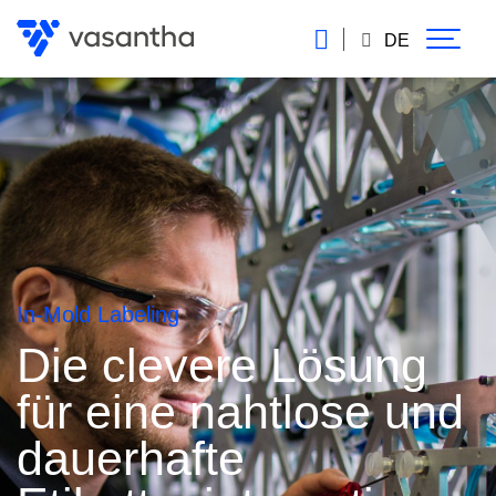
Direkt
zum
DE
Inhalt
In-Mold Labeling
Die clevere Lösung
für eine nahtlose und
dauerhafte