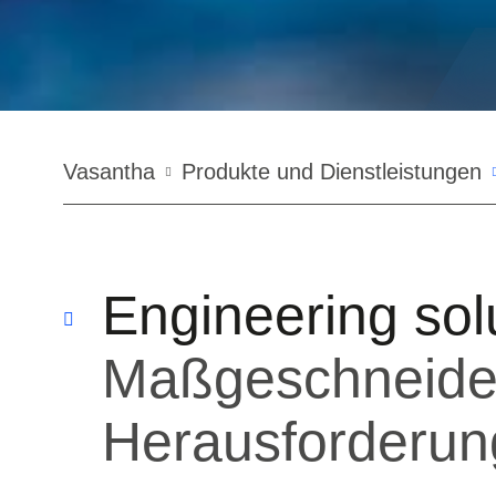
Pfadnavigation
Vasantha
Produkte und Dienstleistungen
Engineering sol
Maßgeschneider
Herausforderu