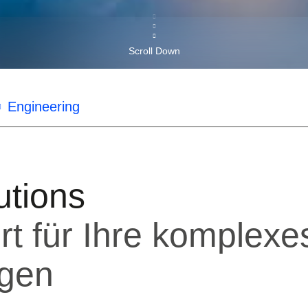
Scroll Down
Engineering
utions
t für Ihre komplexe
ngen