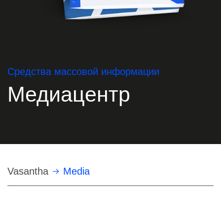
Средства массовой информации
Медиацентр
Строка
Vasantha
Media
навигации