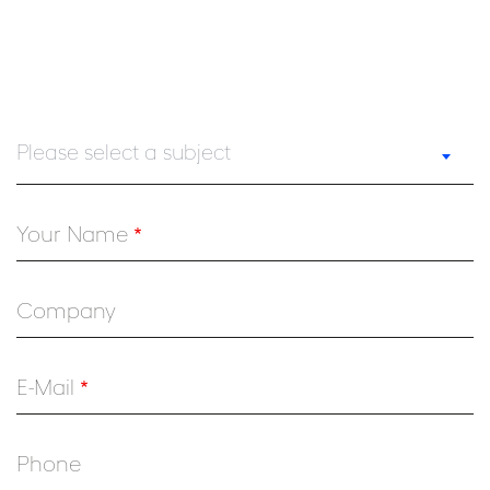
Please select a subject
Your Name
Company
E-Mail
Phone