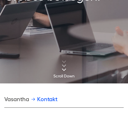
Scroll Down
Pfadnavigation
Vasantha
Kontakt