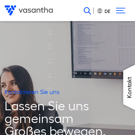
Direkt
zum
DE
Inhalt
Kontakt
Kontaktieren Sie uns
Lassen Sie uns
gemeinsam
Großes bewegen.