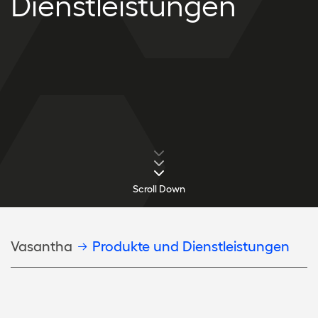
Dienstleistungen
Scroll Down
Pfadnavigation
Vasantha
Produkte und Dienstleistungen