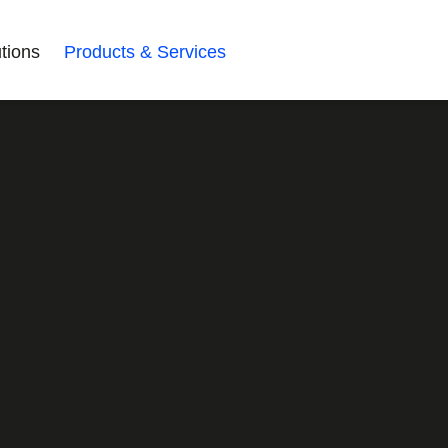
tions
Products & Services