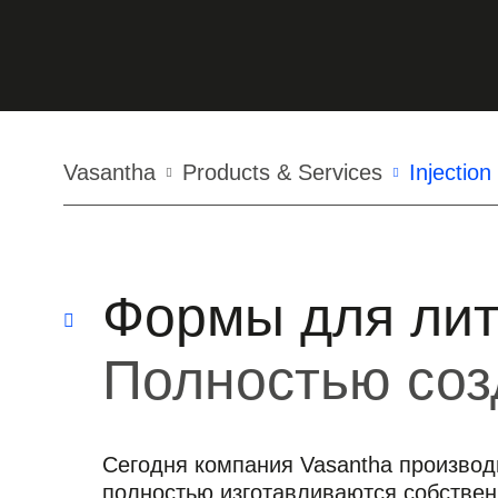
Строка
Vasantha
Products & Services
Injection
навигации
Формы для лит
Полностью соз
Сегодня компания Vasantha производ
полностью изготавливаются собстве