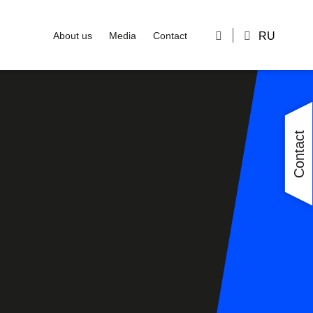
RU
About us
Media
Contact
Close
Close
Close
Close
Close
Contact