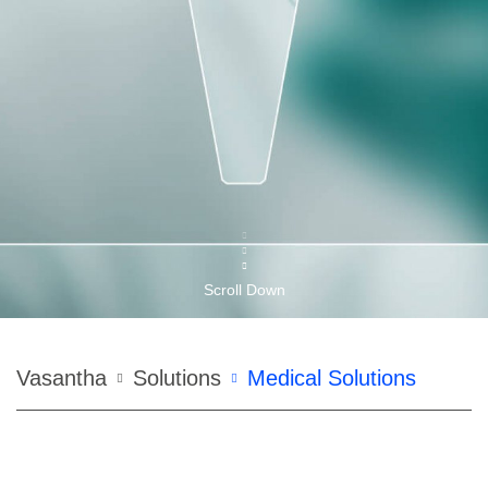
Scroll Down
Строка
Vasantha
Solutions
Medical Solutions
навигации