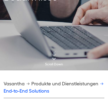
Scroll Down
Pfadnavigation
Vasantha
Produkte und Dienstleistungen
End-to-End Solutions